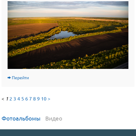
Перейти
<
1
2
3
4
5
6
7
8
9
10
>
Фотоальбомы
Видео