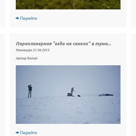
Перейти
Парапланерная "езда на санках" в тума...
Размещён 21.04.2013
Автор Roman
Перейти