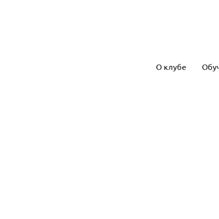
О клубе
Обу