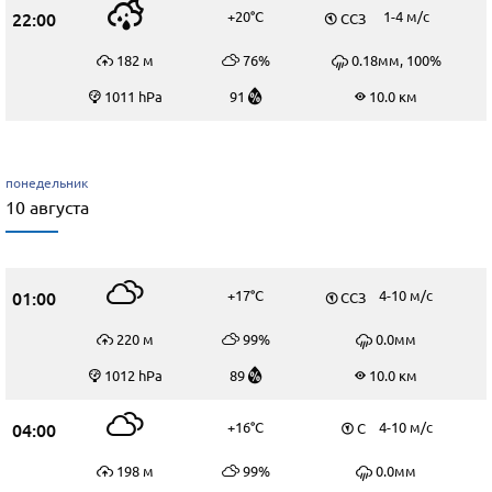
22:00
+20°C
1-4 м/c
ССЗ
182 м
76%
0.18мм, 100%
1011 hPa
91
10.0 км
понедельник
10 августа
01:00
+17°C
4-10 м/c
ССЗ
220 м
99%
0.0мм
1012 hPa
89
10.0 км
04:00
+16°C
4-10 м/c
С
198 м
99%
0.0мм