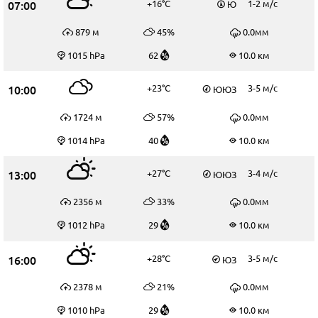
07:00
+16°C
1-2 м/c
Ю
879 м
45%
0.0мм
1015 hPa
62
10.0 км
10:00
+23°C
3-5 м/c
ЮЮЗ
1724 м
57%
0.0мм
1014 hPa
40
10.0 км
13:00
+27°C
3-4 м/c
ЮЮЗ
2356 м
33%
0.0мм
1012 hPa
29
10.0 км
16:00
+28°C
3-5 м/c
ЮЗ
2378 м
21%
0.0мм
1010 hPa
29
10.0 км