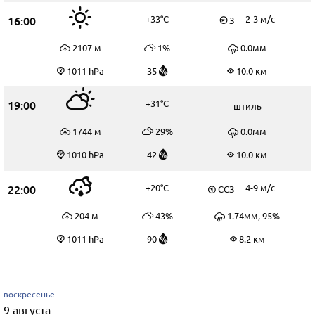
16:00
+33°C
2-3 м/c
З
2107 м
1%
0.0мм
1011 hPa
35
10.0 км
19:00
+31°C
штиль
1744 м
29%
0.0мм
1010 hPa
42
10.0 км
22:00
+20°C
4-9 м/c
ССЗ
204 м
43%
1.74мм, 95%
1011 hPa
90
8.2 км
воскресенье
9 августа