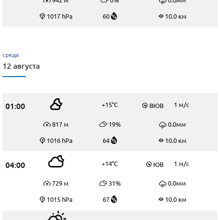
1017 hPa
60
10.0 км
среда
12 августа
01:00
+15°C
1 м/c
ВЮВ
817 м
19%
0.0мм
1016 hPa
64
10.0 км
04:00
+14°C
1 м/c
ЮВ
729 м
31%
0.0мм
1015 hPa
67
10.0 км