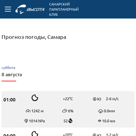
САМАРСКИЙ
ПАРАПЛАНЕРНЫЙ
КЛУБ
Прогноз погоды, Самара
суббота
8 августа
01:00
+22°C
2-6 м/c
Ю
1242 м
6%
0.0мм
1014 hPa
52
10.0 км
04:00
+20°C
1-2 м/c
Ю