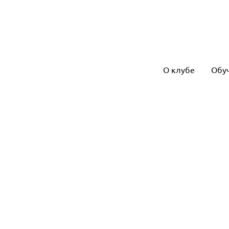
О клубе
Обу