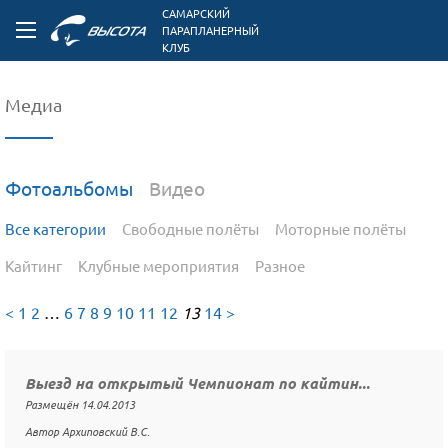
САМАРСКИЙ
ПАРАПЛАНЕРНЫЙ
КЛУБ
Медиа
Фотоальбомы
Видео
Все категории
Свободные полёты
Моторные полёты
Кайтинг
Клубные мероприятия
Разное
<
1
2
…
6
7
8
9
10
11
12
13
14
>
Выезд на открытый Чемпионат по кайтин...
Размещён 14.04.2013
Автор Архиповский В.С.