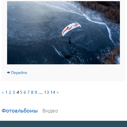
Перейти
<
1
2
3
4
5
6
7
8
9
…
13
14
>
Фотоальбомы
Видео