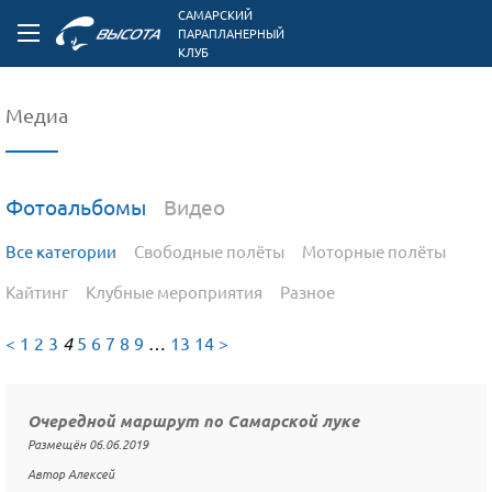
САМАРСКИЙ
ПАРАПЛАНЕРНЫЙ
КЛУБ
Медиа
Фотоальбомы
Видео
Все категории
Свободные полёты
Моторные полёты
Кайтинг
Клубные мероприятия
Разное
<
1
2
3
4
5
6
7
8
9
…
13
14
>
Очередной маршрут по Самарской луке
Размещён 06.06.2019
Автор Алексей