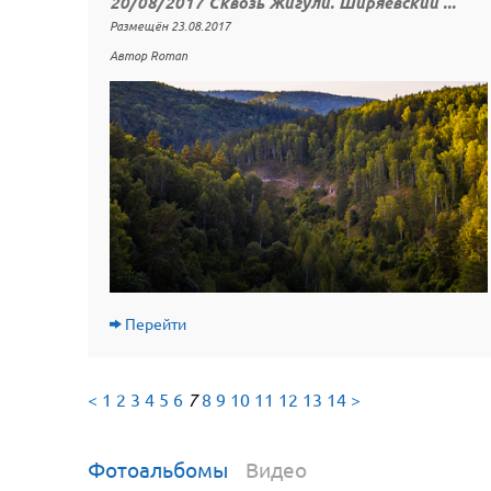
20/08/2017 Сквозь Жигули. Ширяевский ...
Размещён 23.08.2017
Автор Roman
Перейти
<
1
2
3
4
5
6
7
8
9
10
11
12
13
14
>
Фотоальбомы
Видео