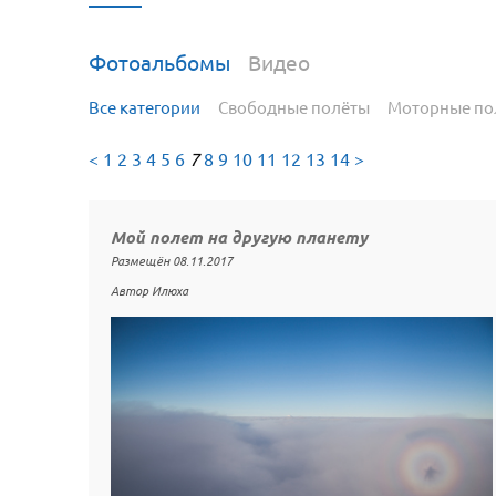
Фотоальбомы
Видео
Все категории
Свободные полёты
Моторные по
<
1
2
3
4
5
6
7
8
9
10
11
12
13
14
>
Мой полет на другую планету
Размещён 08.11.2017
Автор Илюха