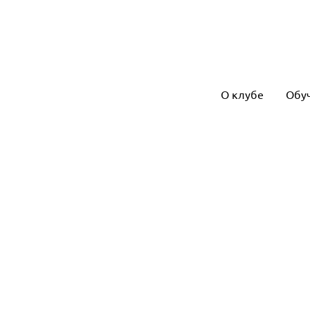
О клубе
Обу