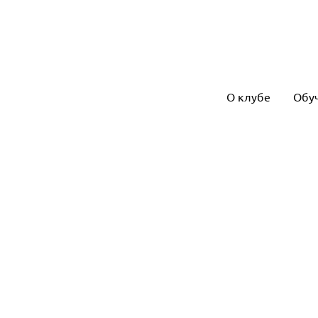
О клубе
Обу