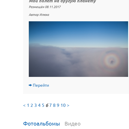
Мой полет на другую планету
Размещён 08.11.2017
Автор Илюха
Перейти
<
1
2
3
4
5
6
7
8
9
10
>
Фотоальбомы
Видео