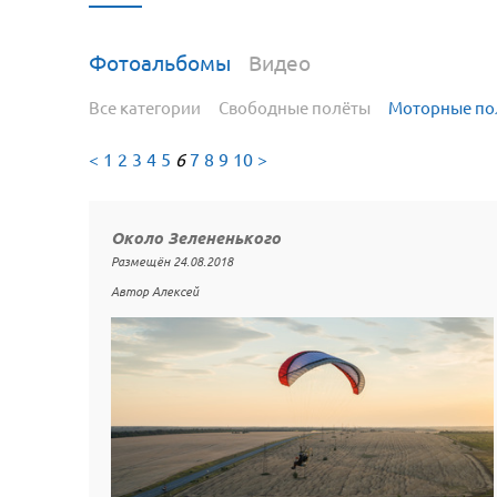
Фотоальбомы
Видео
Все категории
Свободные полёты
Моторные по
<
1
2
3
4
5
6
7
8
9
10
>
Около Зелененького
Размещён 24.08.2018
Автор Алексей